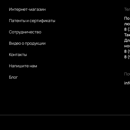
Интернет-магазин
Те
По
Патенты и сертификаты
лю
8 
Сотрудничество
Та
Дл
Видео о продукции
но
8 
Контакты
8 
Напишите нам
По
Блог
in