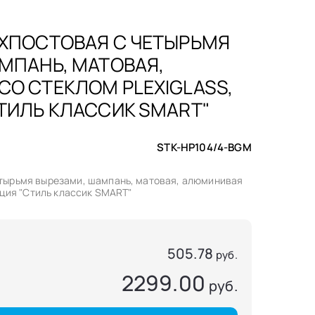
ХПОСТОВАЯ С ЧЕТЫРЬМЯ
МПАНЬ, МАТОВАЯ,
О СТЕКЛОМ PLEXIGLASS,
ТИЛЬ КЛАССИК SMART"
STK-HP104/4-BGM
етырьмя вырезами, шампань, матовая, алюминивая
екция "Стиль классик SMART"
505.78
руб.
2299.00
руб.