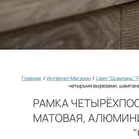
Главная
/
Интернет Магазин
/
Цвет "Шампань". 
четырьмя вырезами, шампань,
РАМКА ЧЕТЫРЁХПОС
МАТОВАЯ, АЛЮМИНИ