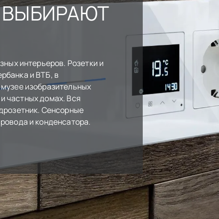
 ВЫБИРАЮТ
зных интерьеров. Розетки и
рбанка и ВТБ, в
 музее изобразительных
х и частных домах. Вся
дрозетник. Сенсорные
ровода и конденсатора.