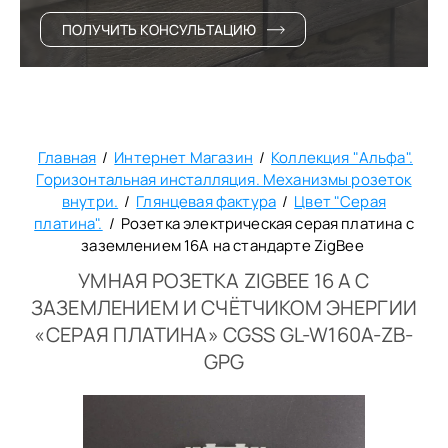
ПОЛУЧИТЬ КОНСУЛЬТАЦИЮ
Главная
/
Интернет Магазин
/
Коллекция "Альфа".
Горизонтальная инсталляция. Механизмы розеток
внутри.
/
Глянцевая фактура
/
Цвет "Серая
платина".
/
Розетка электрическая серая платина с
заземлением 16А на стандарте ZigBee
УМНАЯ РОЗЕТКА ZIGBEE 16 А С
ЗАЗЕМЛЕНИЕМ И СЧЁТЧИКОМ ЭНЕРГИИ
«СЕРАЯ ПЛАТИНА» CGSS GL-W160A-ZB-
GPG